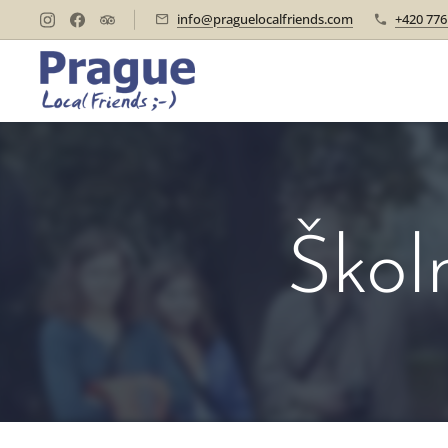
info@praguelocalfriends.com
+420 776
Škol