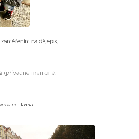
 zaměřením na dějepis,
ě
(případně i němčině,
 doprovod zdarma.