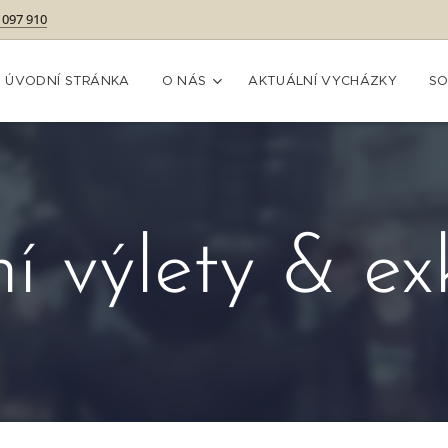
 097 910
ÚVODNÍ STRÁNKA
O NÁS
AKTUÁLNÍ VYCHÁZKY
SO
ní výlety & ex