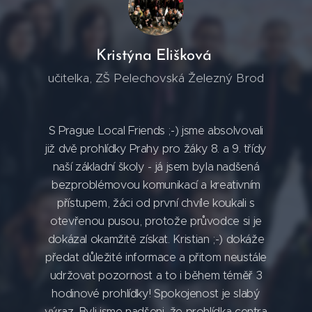
Kristýna Elišková
učitelka, ZŠ Pelechovská Železný Brod
S Prague Local Friends ;-) jsme absolvovali
již dvě prohlídky Prahy pro žáky 8. a 9. třídy
naší základní školy - já jsem byla nadšená
bezproblémovou komunikací a kreativním
přístupem, žáci od první chvíle koukali s
otevřenou pusou, protože průvodce si je
dokázal okamžitě získat. Kristian ;-) dokáže
předat důležité informace a přitom neustále
udržovat pozornost a to i během téměř 3
hodinové prohlídky! Spokojenost je slabý
výraz. Byli jsme nadšeni, že prohlídka centra