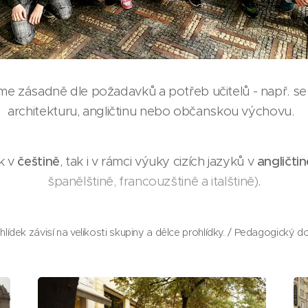
eme zásadně dle požadavků a potřeb učitelů - např. se
architekturu, angličtinu nebo občanskou výchovu.
k v
češtině
, tak i v rámci výuky cizích jazyků v
angličtin
španělštině, francouzštině a italštině)
.
lídek závisí na velikosti skupiny a délce prohlídky. / Pedagogický