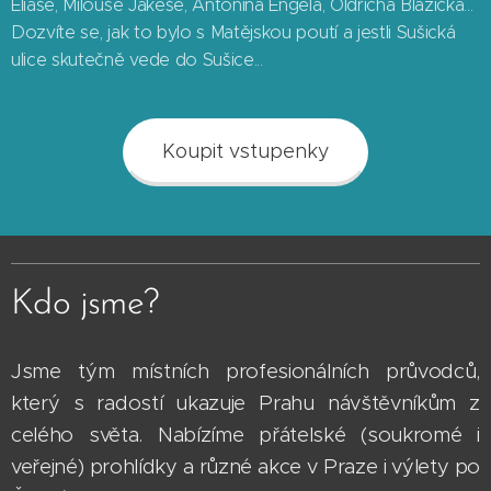
Eliáše, Milouše Jakeše, Antonína Engela, Oldřicha Blažíčka...
Dozvíte se, jak to bylo s Matějskou poutí a jestli Sušická
ulice skutečně vede do Sušice...
Koupit vstupenky
Kdo jsme?
Jsme tým místních profesionálních průvodců,
který s radostí ukazuje Prahu návštěvníkům z
celého světa. Nabízíme přátelské (soukromé i
veřejné) prohlídky a různé akce v Praze i výlety po